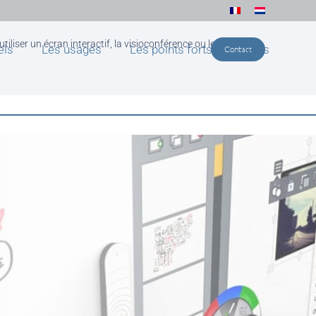
liser un écran interactif, la visioconférence ou le VPI
els
Les usages
Les points forts
FAQs
Contact