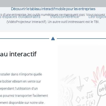
Découvrir le tableau interactif mobile pour les entreprises
rs d’une entreprise, les outils numériques ne manquent pas. Vous pouvez uti
s espaces collaboratifs
Visioconférence
Les logici
(VidéoProjecteur Interactif). Un autre outil intéressant est le TBI.
au interactif
nstaller dans n’importe quelle
 Le boîtier eBeam en vente sur
 cependant l’utilisation d’un
us pourrez transporter facilement
lement disponible sur notre site .